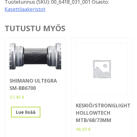
Tuotetunnus (SKU):
00_6418_031_001
Osasto:
Kasettilaakeristot
TUTUSTU MYÖS
SHIMANO ULTEGRA
SM-BB6700
37,45
€
KESKIÖ/STRONGLIGHT
Lue lisää
HOLLOWTECH
MTB/68/73MM
49,59
€