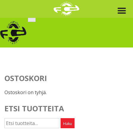
Skip
to
content
OSTOSKORI
Ostoskori on tyhjä.
ETSI TUOTTEITA
Etsi:
Haku