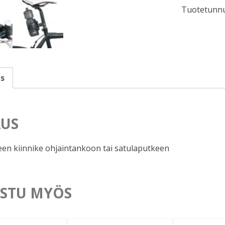
Tuotetunnu
määrä
s
US
neen kiinnike ohjaintankoon tai satulaputkeen
STU MYÖS