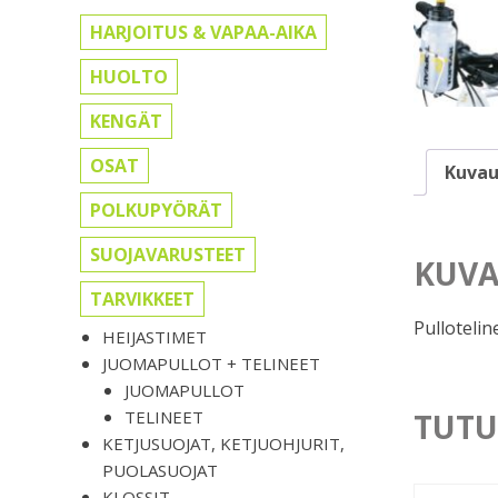
HARJOITUS & VAPAA-AIKA
HUOLTO
KENGÄT
OSAT
Kuvau
POLKUPYÖRÄT
SUOJAVARUSTEET
KUVA
TARVIKKEET
Pulloteli
HEIJASTIMET
JUOMAPULLOT + TELINEET
JUOMAPULLOT
TUTU
TELINEET
KETJUSUOJAT, KETJUOHJURIT,
PUOLASUOJAT
KLOSSIT