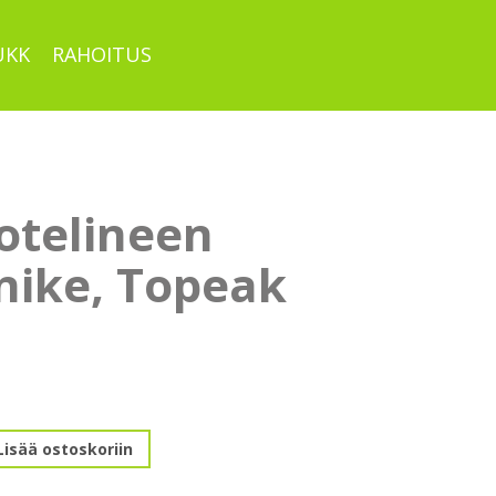
UKK
RAHOITUS
otelineen
nike, Topeak
en
Lisää ostoskoriin