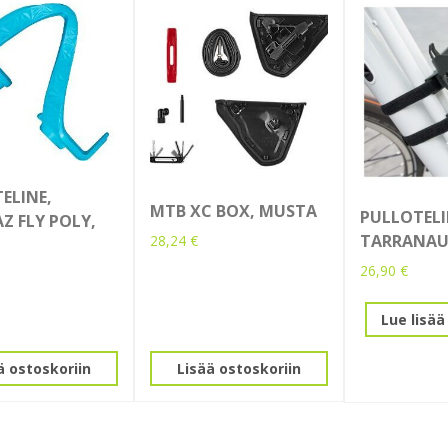
ELINE,
MTB XC BOX, MUSTA
PULLOTELI
Z FLY POLY,
TARRANAU
28,24
€
26,90
€
Lue lisää
ä ostoskoriin
Lisää ostoskoriin