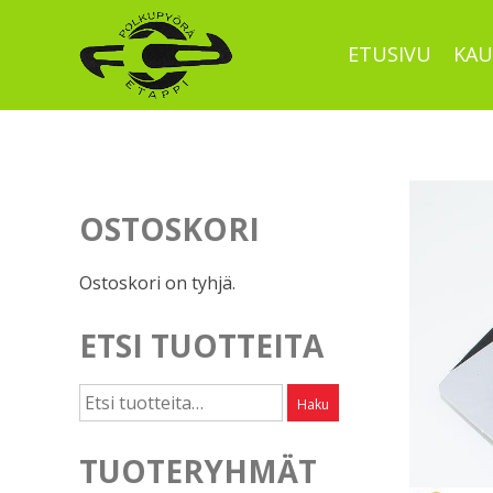
Skip
to
ETUSIVU
KAU
content
OSTOSKORI
Ostoskori on tyhjä.
ETSI TUOTTEITA
Etsi:
Haku
TUOTERYHMÄT