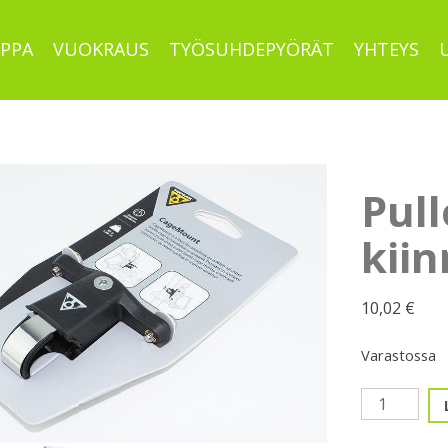
PPA
VUOKRAUS
TYÖSUHDEPYÖRÄT
YHTEYS
Pull
kiin
10,02
€
Varastossa
Pulloteline
kiinnike,
Topeak