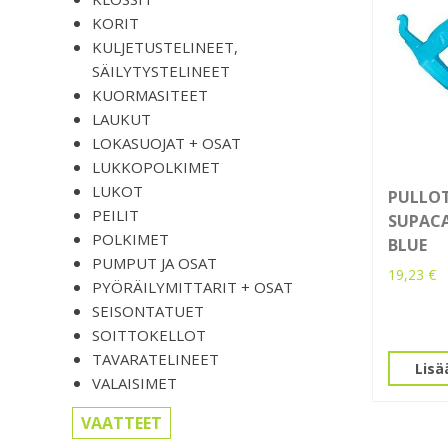
KORIT
KULJETUSTELINEET,
SÄILYTYSTELINEET
KUORMASITEET
LAUKUT
LOKASUOJAT + OSAT
LUKKOPOLKIMET
LUKOT
PULLOT
PEILIT
SUPACA
POLKIMET
BLUE
PUMPUT JA OSAT
19,23
€
PYÖRÄILYMITTARIT + OSAT
SEISONTATUET
SOITTOKELLOT
TAVARATELINEET
Lisä
VALAISIMET
VAATTEET