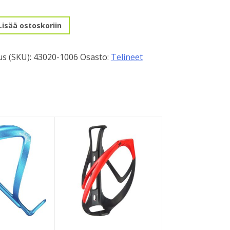
Lisää ostoskoriin
s (SKU):
43020-1006
Osasto:
Telineet
/valkoinen