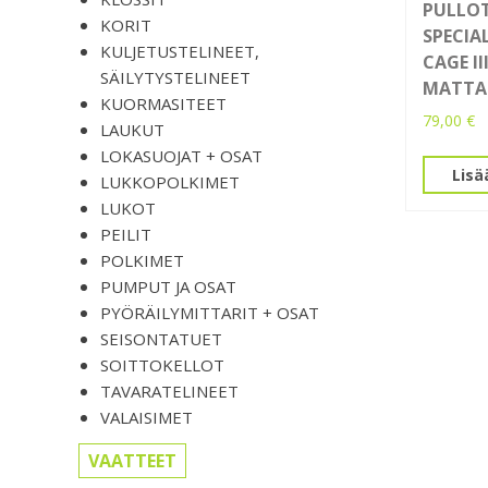
PULLOT
KORIT
SPECIAL
KULJETUSTELINEET,
CAGE I
SÄILYTYSTELINEET
MATTA
KUORMASITEET
79,00
€
LAUKUT
LOKASUOJAT + OSAT
Lisä
LUKKOPOLKIMET
LUKOT
PEILIT
POLKIMET
PUMPUT JA OSAT
PYÖRÄILYMITTARIT + OSAT
SEISONTATUET
SOITTOKELLOT
TAVARATELINEET
VALAISIMET
VAATTEET