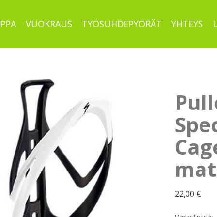
PPA
VUOKRAUS
TYÖSUHDEPYÖRÄT
YHTEYS
Pull
Spec
Cag
mat
22,00
€
Varastossa