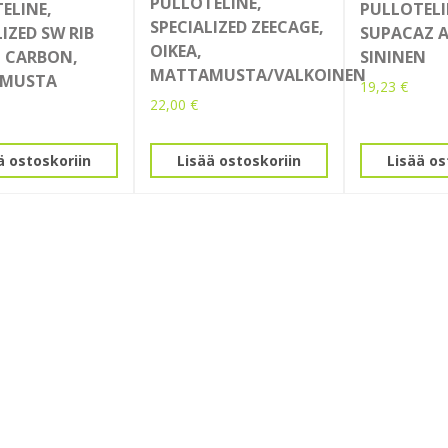
PULLOTELINE,
ELINE,
PULLOTELI
SPECIALIZED ZEECAGE,
IZED SW RIB
SUPACAZ 
OIKEA,
II CARBON,
SININEN
MATTAMUSTA/VALKOINEN
MUSTA
19,23
€
22,00
€
ä ostoskoriin
Lisää ostoskoriin
Lisää os