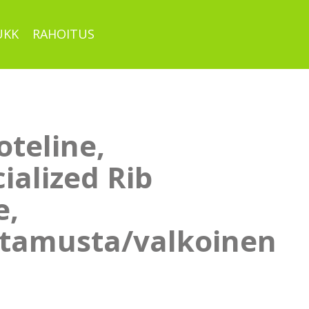
UKK
RAHOITUS
oteline,
ialized Rib
e,
tamusta/valkoinen