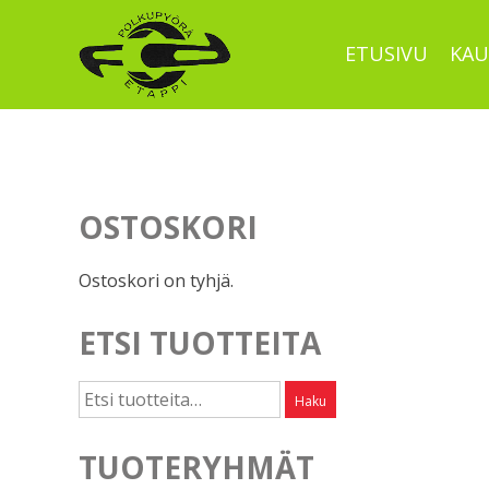
Skip
to
ETUSIVU
KAU
content
OSTOSKORI
Ostoskori on tyhjä.
ETSI TUOTTEITA
Etsi:
Haku
TUOTERYHMÄT