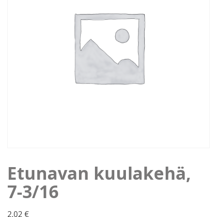
Etunavan kuulakehä,
7-3/16
2,02
€