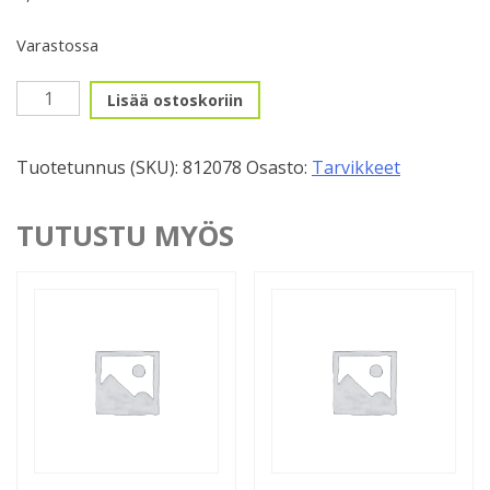
Varastossa
Etunavan
Lisää ostoskoriin
kuulakehä,
7-
Tuotetunnus (SKU):
812078
Osasto:
Tarvikkeet
3/16
määrä
TUTUSTU MYÖS