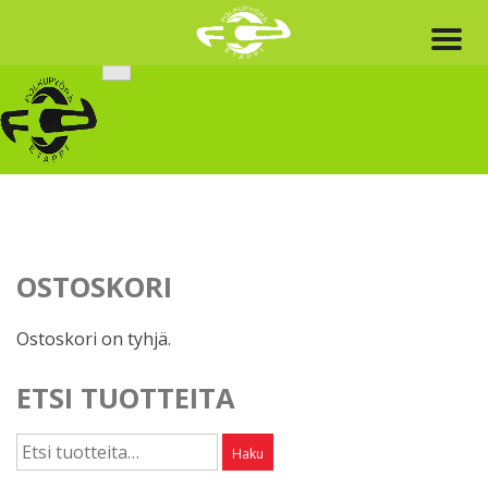
Skip
to
content
OSTOSKORI
Ostoskori on tyhjä.
ETSI TUOTTEITA
Etsi:
Haku