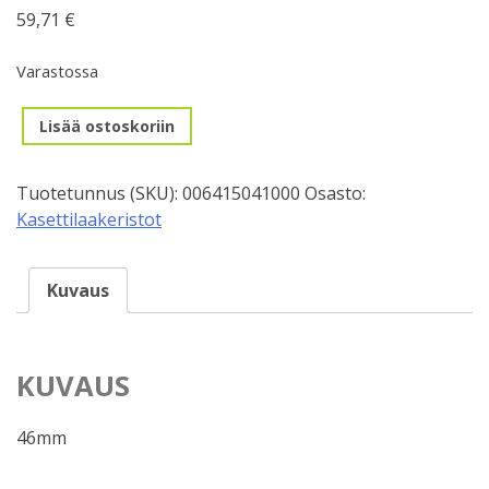
59,71
€
Varastossa
Keskiö/Sram
Lisää ostoskoriin
BB30
PressFit
Tuotetunnus (SKU):
006415041000
Osasto:
10A
Kasettilaakeristot
määrä
Kuvaus
KUVAUS
46mm