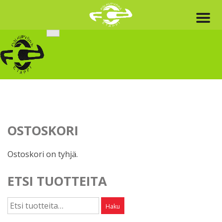
Skip
to
content
OSTOSKORI
Ostoskori on tyhjä.
ETSI TUOTTEITA
Etsi:
Haku