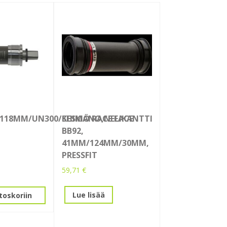
/118MM/UN300/SHIMANO,NELIKANTTI
KESKIÖ RACE FACE
BB92,
41MM/124MM/30MM,
PRESSFIT
59,71
€
Lue lisää
toskoriin