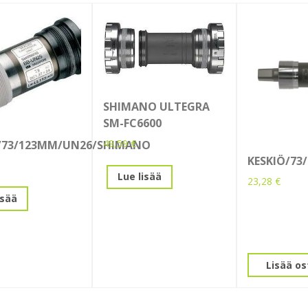
SHIMANO ULTEGRA
SM-FC6600
49,59
€
/73/123MM/UN26/SHIMANO
KESKIÖ/73
Lue lisää
23,28
€
isää
Lisää os