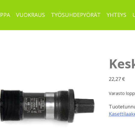
PPA
VUOKRAUS
TYÖSUHDEPYÖRÄT
YHTEYS
Kes
22,27
€
Varasto lop
Tuotetunnu
Kasettilaak