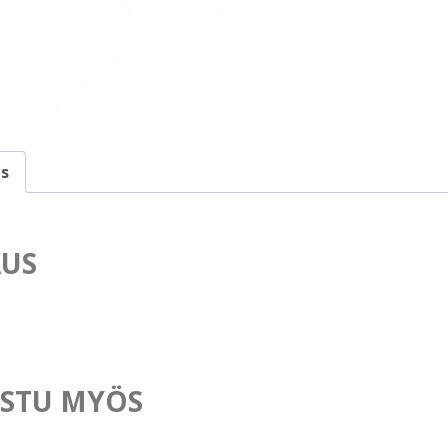
s
US
STU MYÖS