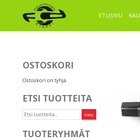
Skip
to
ETUSIVU
KAU
content
OSTOSKORI
Ostoskori on tyhjä.
ETSI TUOTTEITA
Etsi:
Haku
TUOTERYHMÄT