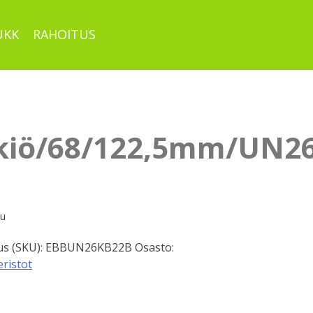
UKK
RAHOITUS
kiö/68/122,5mm/UN2
pu
s (SKU):
EBBUN26KB22B
Osasto:
eristot