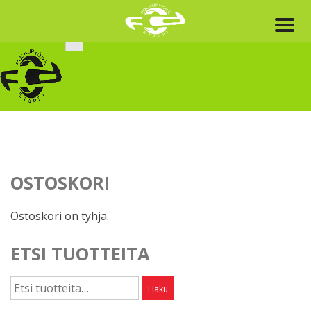
Skip
to
content
OSTOSKORI
Ostoskori on tyhjä.
ETSI TUOTTEITA
Etsi:
Haku