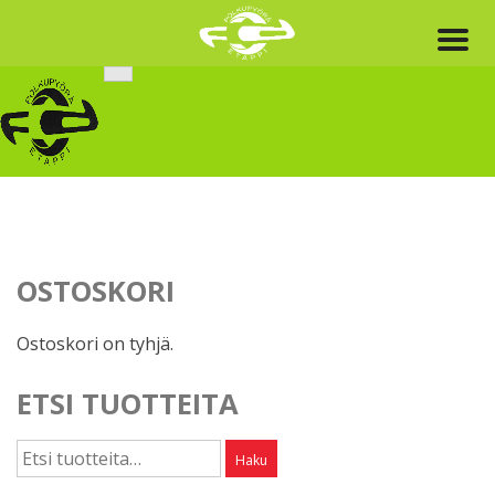
Skip
to
content
OSTOSKORI
Ostoskori on tyhjä.
ETSI TUOTTEITA
Etsi:
Haku