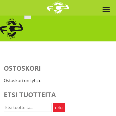
Skip
to
content
OSTOSKORI
Ostoskori on tyhjä.
ETSI TUOTTEITA
Etsi:
Haku