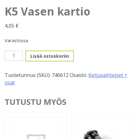
K5 Vasen kartio
4,05
€
Varastossa
K5
Lisää ostoskoriin
Vasen
kartio
Tuotetunnus (SKU):
740612
Osasto:
Ketjuvaihteiset +
määrä
osat
TUTUSTU MYÖS