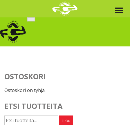
Skip
to
content
OSTOSKORI
Ostoskori on tyhjä.
ETSI TUOTTEITA
Etsi:
Haku