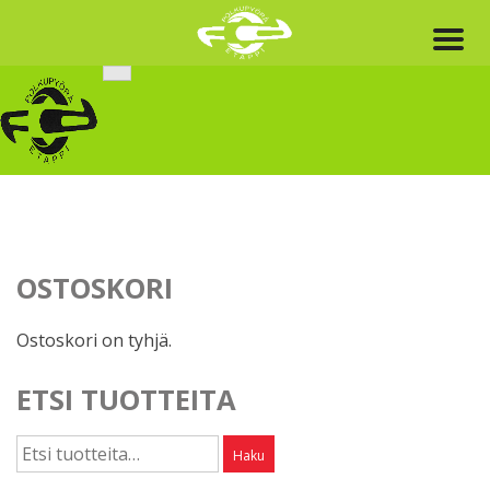
Skip
to
content
OSTOSKORI
Ostoskori on tyhjä.
ETSI TUOTTEITA
Etsi:
Haku