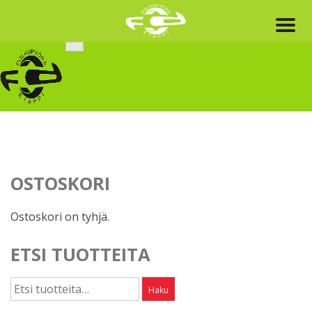
Skip
to
content
OSTOSKORI
Ostoskori on tyhjä.
ETSI TUOTTEITA
Etsi:
Haku