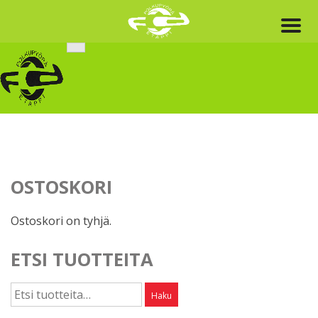
Skip
to
content
OSTOSKORI
Ostoskori on tyhjä.
ETSI TUOTTEITA
Etsi:
Haku