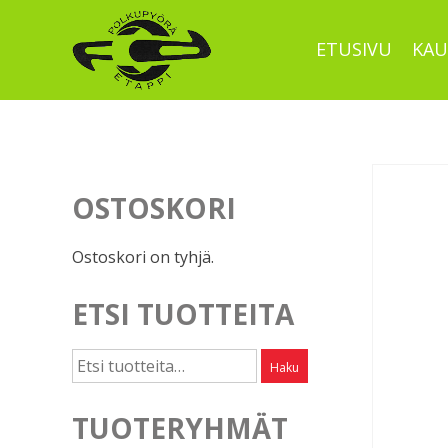
Skip
to
ETUSIVU
KAU
content
OSTOSKORI
Ostoskori on tyhjä.
ETSI TUOTTEITA
Etsi:
Haku
TUOTERYHMÄT