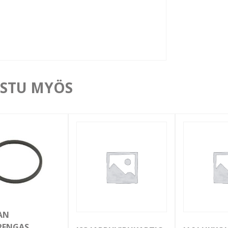
STU MYÖS
AN
RENGAS,