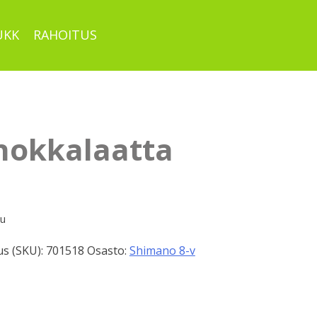
UKK
RAHOITUS
 nokkalaatta
pu
s (SKU):
701518
Osasto:
Shimano 8-v