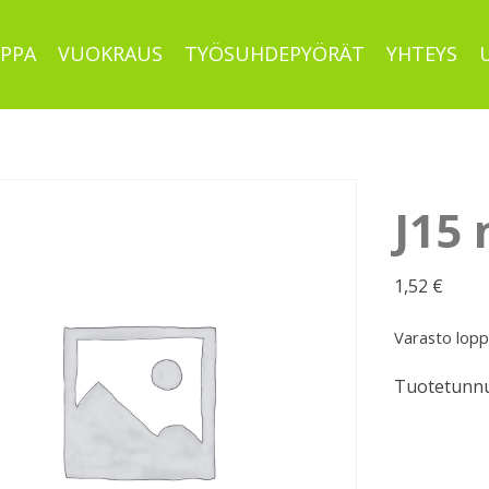
PPA
VUOKRAUS
TYÖSUHDEPYÖRÄT
YHTEYS
J15
1,52
€
Varasto lop
Tuotetunnu