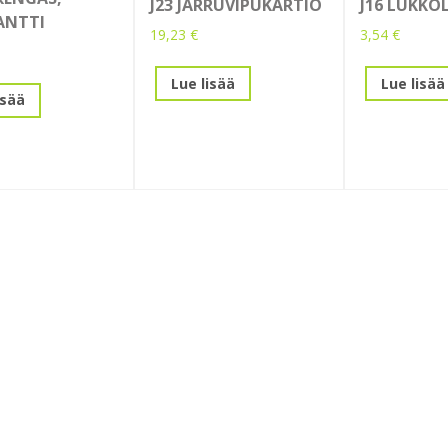
J23 JARRUVIPUKARTIO
J16 LUKKO
ANTTI
19,23
€
3,54
€
Lue lisää
Lue lisää
isää