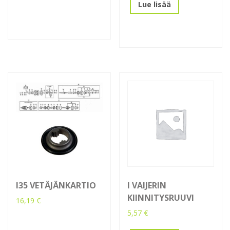
Lue lisää
I35 VETÄJÄNKARTIO
I VAIJERIN
KIINNITYSRUUVI
16,19
€
5,57
€