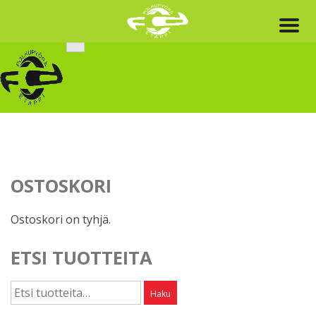
Skip
to
content
OSTOSKORI
Ostoskori on tyhjä.
ETSI TUOTTEITA
Etsi:
Haku