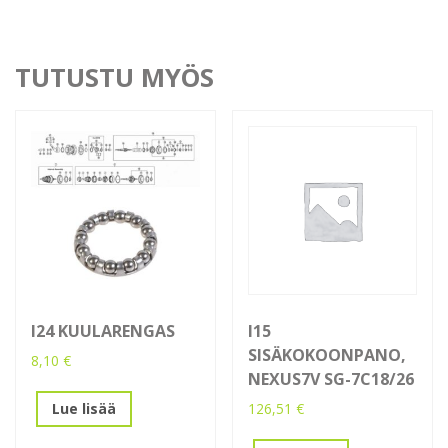
TUTUSTU MYÖS
I24 KUULARENGAS
I15
SISÄKOKOONPANO,
8,10
€
NEXUS7V SG-7C18/26
126,51
€
Lue lisää