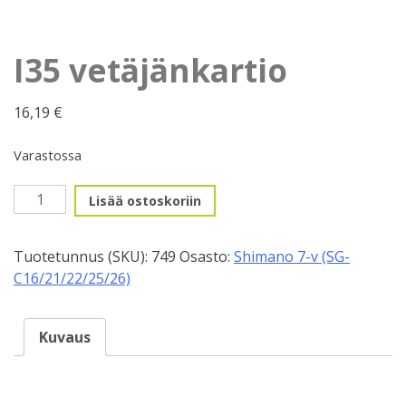
I35 vetäjänkartio
16,19
€
Varastossa
I35
Lisää ostoskoriin
vetäjänkartio
määrä
Tuotetunnus (SKU):
749
Osasto:
Shimano 7-v (SG-
C16/21/22/25/26)
Kuvaus