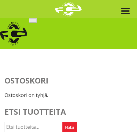
Skip
to
content
OSTOSKORI
Ostoskori on tyhjä.
ETSI TUOTTEITA
Etsi:
Haku