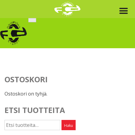
Skip
to
content
OSTOSKORI
Ostoskori on tyhjä.
ETSI TUOTTEITA
Etsi:
Haku