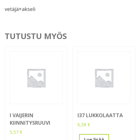
vetäjä+akseli
TUTUSTU MYÖS
I VAIJERIN
I37 LUKKOLAATTA
KIINNITYSRUUVI
6,58
€
5,57
€
Lue lisää