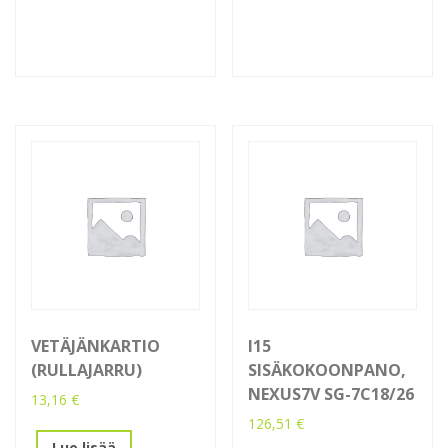
VETÄJÄNKARTIO
I15
(RULLAJARRU)
SISÄKOKOONPANO,
NEXUS7V SG-7C18/26
13,16
€
126,51
€
Lue lisää