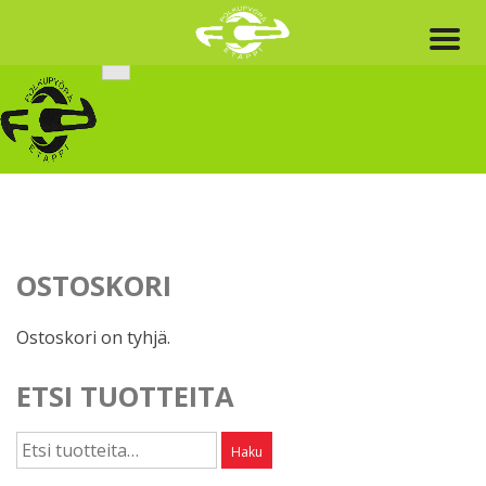
Skip
to
content
OSTOSKORI
Ostoskori on tyhjä.
ETSI TUOTTEITA
Etsi:
Haku