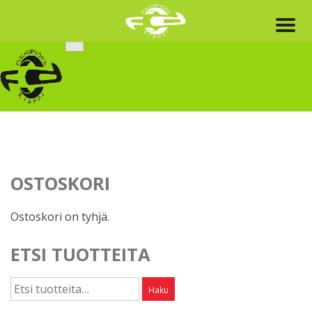
Skip
to
content
OSTOSKORI
Ostoskori on tyhjä.
ETSI TUOTTEITA
Etsi:
Haku