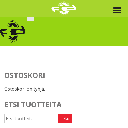
Skip
to
content
OSTOSKORI
Ostoskori on tyhjä.
ETSI TUOTTEITA
Etsi:
Haku