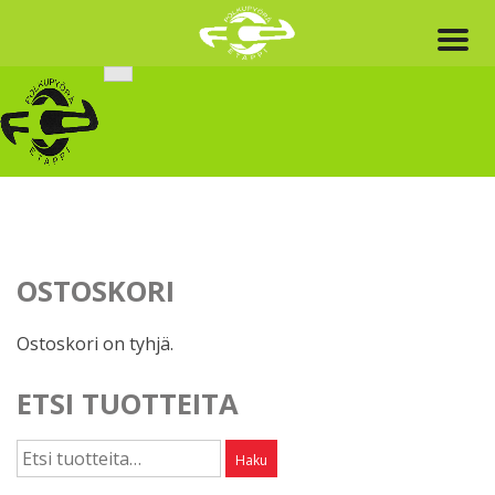
Skip
to
content
OSTOSKORI
Ostoskori on tyhjä.
ETSI TUOTTEITA
Etsi:
Haku