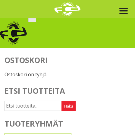
Skip
to
content
OSTOSKORI
Ostoskori on tyhjä.
ETSI TUOTTEITA
Etsi:
Haku
TUOTERYHMÄT