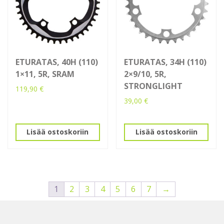
ETURATAS, 40H (110)
ETURATAS, 34H (110)
1×11, 5R, SRAM
2×9/10, 5R,
STRONGLIGHT
119,90
€
39,00
€
Lisää ostoskoriin
Lisää ostoskoriin
1
2
3
4
5
6
7
→