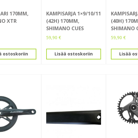
ARI 170MM,
KAMPISARJA 1×9/10/11
KAMPISARJ
NO XTR
(42H) 170MM,
(40H) 170
SHIMANO CUES
SHIMANO 
59,90
€
59,90
€
ä ostoskoriin
Lisää ostoskoriin
Lisää os