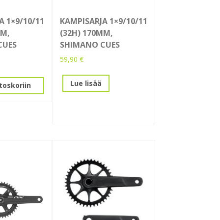
A 1×9/10/11
KAMPISARJA 1×9/10/11
MM,
(32H) 170MM,
CUES
SHIMANO CUES
59,90
€
Lue lisää
toskoriin