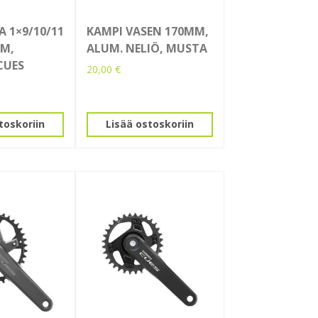
A 1×9/10/11
KAMPI VASEN 170MM,
MM,
ALUM. NELIÖ, MUSTA
CUES
20,00
€
toskoriin
Lisää ostoskoriin