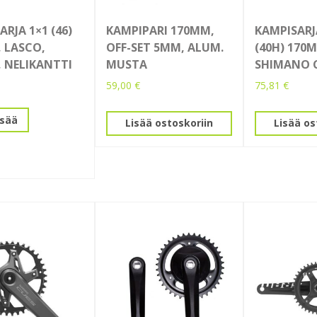
RJA 1×1 (46)
KAMPIPARI 170MM,
KAMPISARJ
 LASCO,
OFF-SET 5MM, ALUM.
(40H) 170
 NELIKANTTI
MUSTA
SHIMANO 
59,00
€
75,81
€
isää
Lisää ostoskoriin
Lisää os