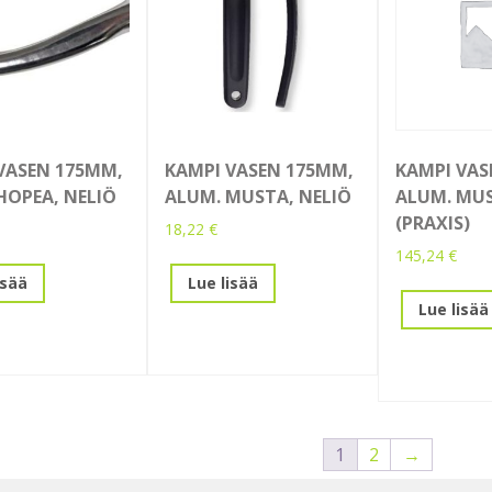
VASEN 175MM,
KAMPI VASEN 175MM,
KAMPI VAS
HOPEA, NELIÖ
ALUM. MUSTA, NELIÖ
ALUM. MU
(PRAXIS)
18,22
€
145,24
€
isää
Lue lisää
Lue lisää
1
2
→