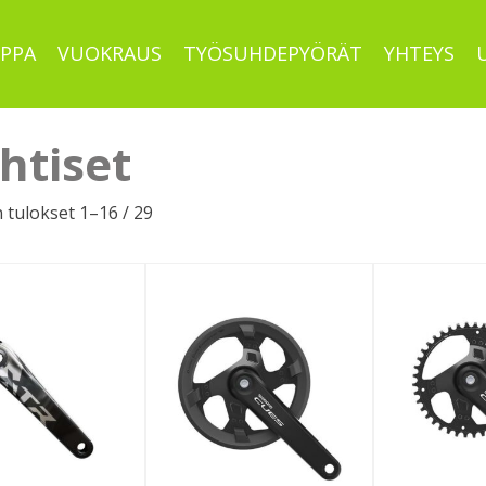
PPA
VUOKRAUS
TYÖSUHDEPYÖRÄT
YHTEYS
ehtiset
Sorted
 tulokset 1–16 / 29
by
latest