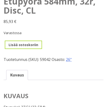
Etupyörä 584mm, 32r,
Disc, CL
85,93
€
Varastossa
Etupyörä
Lisää ostoskoriin
584mm,
32r,
Tuotetunnus (SKU):
59042
Osasto:
26"
Disc,
CL
määrä
Kuvaus
KUVAUS