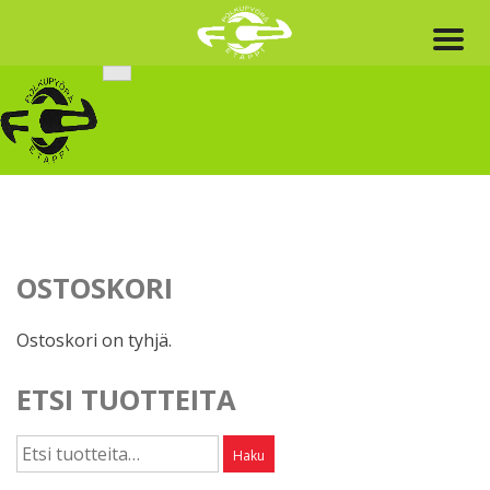
Skip
to
content
OSTOSKORI
Ostoskori on tyhjä.
ETSI TUOTTEITA
Etsi:
Haku