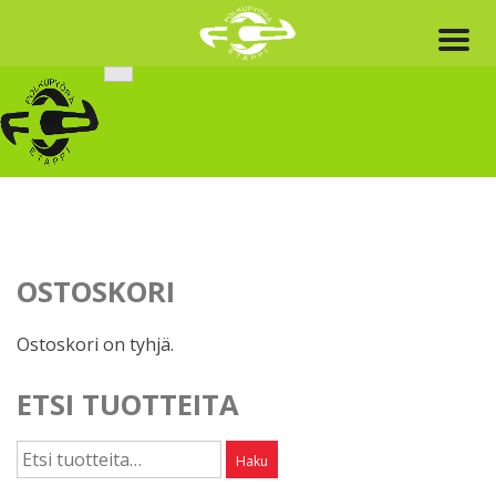
Skip
to
content
OSTOSKORI
Ostoskori on tyhjä.
ETSI TUOTTEITA
Etsi:
Haku