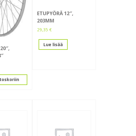
ETUPYÖRÄ 12″,
203MM
29,35
€
Lue lisää
20″,
8″
toskoriin