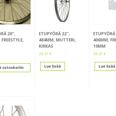
RÄ 20″,
ETUPYÖRÄ 22″,
ETUPYÖRÄ 
 FREESTYLE,
484MM, MUTTERI,
406MM, FR
KIRKAS
10MM
39,47
€
39,47
€
Lue lisää
Lue lisää
ä ostoskoriin