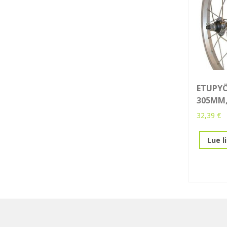
ETUPYÖ
305MM,
32,39
€
Lue l