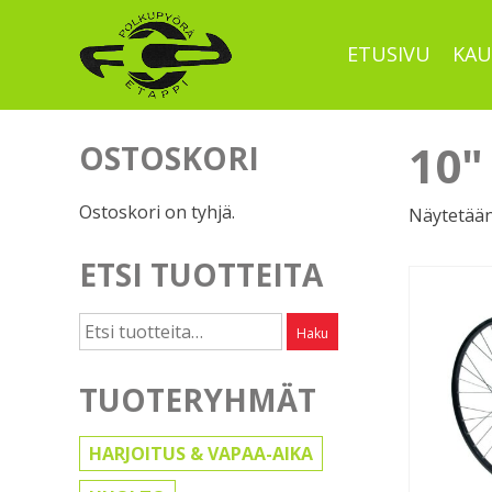
Skip
to
ETUSIVU
KAU
content
10" 
OSTOSKORI
Ostoskori on tyhjä.
Näytetään 
ETSI TUOTTEITA
Etsi:
Haku
TUOTERYHMÄT
HARJOITUS & VAPAA-AIKA