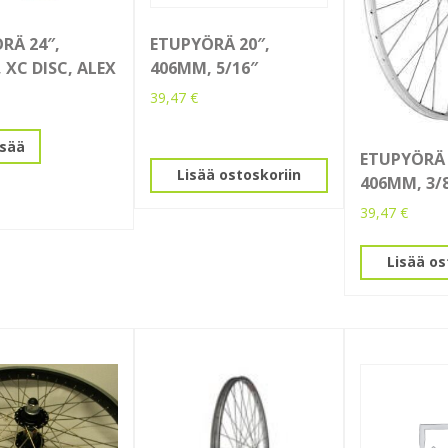
RÄ 24″,
ETUPYÖRÄ 20″,
 XC DISC, ALEX
406MM, 5/16″
39,47
€
isää
ETUPYÖRÄ 
Lisää ostoskoriin
406MM, 3/
39,47
€
Lisää os