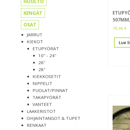
HUOLTO
ETUPYÖ
KENGÄT
507MM,
OSAT
79,96
€
JARRUT
KIEKOT
Lue l
ETUPYÖRÄT
10" - 24"
26"
28"
KIEKKOSETIT
NIPPELIT
PUOLAT/PINNAT
TAKAPYÖRÄT
VANTEET
LAAKERISTOT
OHJAINTANGOT & TUPET
RENKAAT