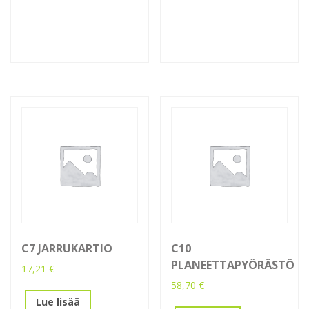
C7 JARRUKARTIO
C10
PLANEETTAPYÖRÄSTÖ
17,21
€
58,70
€
Lue lisää