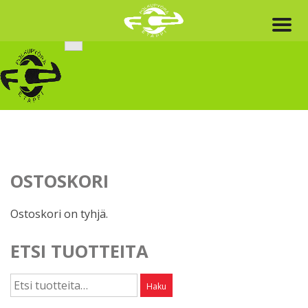
Skip
to
content
OSTOSKORI
Ostoskori on tyhjä.
ETSI TUOTTEITA
Etsi:
Haku