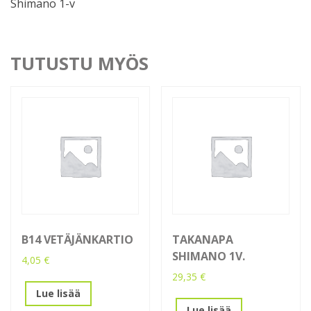
Shimano 1-v
TUTUSTU MYÖS
B14 VETÄJÄNKARTIO
TAKANAPA
SHIMANO 1V.
4,05
€
29,35
€
Lue lisää
Lue lisää