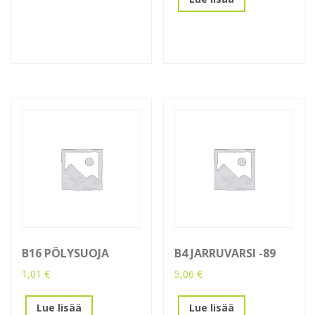
B16 PÖLYSUOJA
B4 JARRUVARSI -89
1,01
€
5,06
€
Lue lisää
Lue lisää