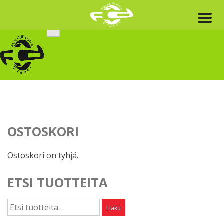
Skip
to
content
OSTOSKORI
Ostoskori on tyhjä.
ETSI TUOTTEITA
Etsi:
Haku