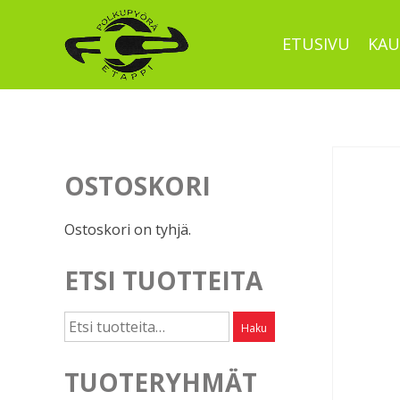
Skip
to
ETUSIVU
KAU
content
OSTOSKORI
Ostoskori on tyhjä.
ETSI TUOTTEITA
Etsi:
Haku
TUOTERYHMÄT