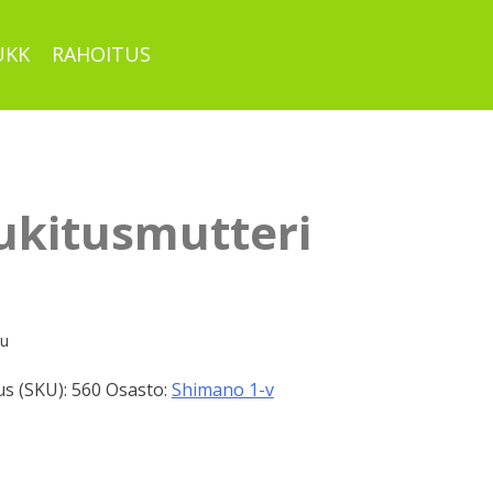
UKK
RAHOITUS
ukitusmutteri
pu
s (SKU):
560
Osasto:
Shimano 1-v