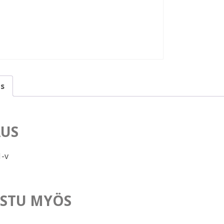
s
US
1-v
STU MYÖS