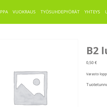
PPA
VUOKRAUS
TYÖSUHDEPYÖRÄT
YHTEYS
B2 l
0,50
€
Varasto lop
Tuotetunnu