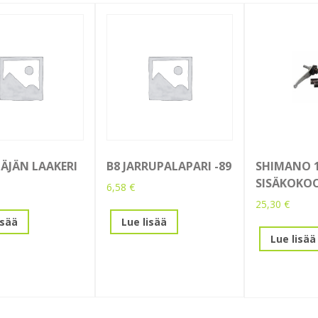
TÄJÄN LAAKERI
B8 JARRUPALAPARI -89
SHIMANO 1
SISÄKOKO
6,58
€
25,30
€
isää
Lue lisää
Lue lisää