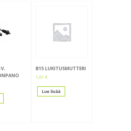
V.
B15 LUKITUSMUTTERI
ONPANO
1,01
€
Lue lisää