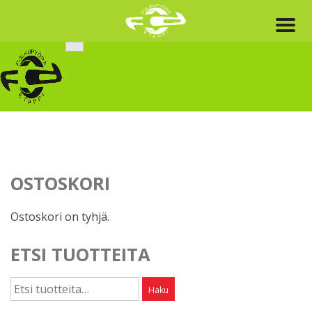
Skip
to
content
OSTOSKORI
Ostoskori on tyhjä.
ETSI TUOTTEITA
Etsi:
Haku