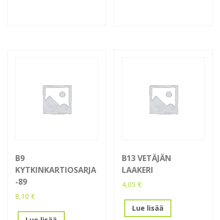
B9
B13 VETÄJÄN
KYTKINKARTIOSARJA
LAAKERI
-89
4,05
€
8,10
€
Lue lisää
Lue lisää