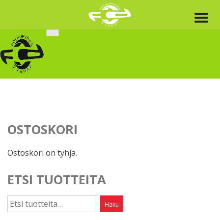
Skip
to
content
OSTOSKORI
Ostoskori on tyhjä.
ETSI TUOTTEITA
Etsi:
Haku