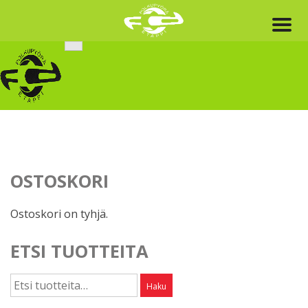
Skip
to
content
OSTOSKORI
Ostoskori on tyhjä.
ETSI TUOTTEITA
Etsi:
Haku