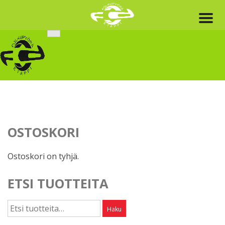
Skip
to
content
OSTOSKORI
Ostoskori on tyhjä.
ETSI TUOTTEITA
Etsi:
Haku