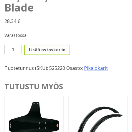
Blade
28,34
€
Varastossa
27,5-
Lisää ostoskoriin
29"
Etulokasuoja
Tuotetunnus (SKU):
525220
Osasto:
Pikalokarit
XL,
Pika,
SKS
TUTUSTU MYÖS
Shock
Blade
määrä