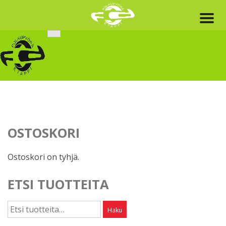
Skip
to
content
OSTOSKORI
Ostoskori on tyhjä.
ETSI TUOTTEITA
Etsi:
Haku