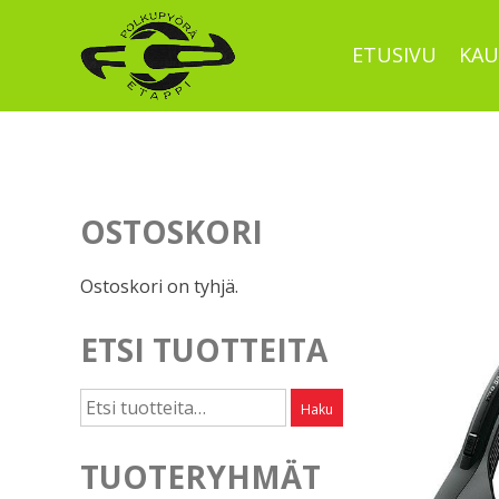
Skip
to
ETUSIVU
KAU
content
OSTOSKORI
Ostoskori on tyhjä.
ETSI TUOTTEITA
Etsi:
Haku
TUOTERYHMÄT