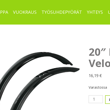
PPA
VUOKRAUS
TYÖSUHDEPYÖRÄT
YHTEYS
20″ 
Velo
16,19
€
Varastossa
20"
Lokaripari,
SKS