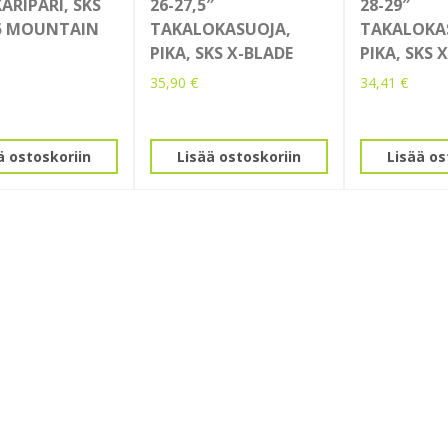
ARIPARI, SKS
26-27,5″
28-29″
5 MOUNTAIN
TAKALOKASUOJA,
TAKALOKA
PIKA, SKS X-BLADE
PIKA, SKS 
35,90
€
34,41
€
ä ostoskoriin
Lisää ostoskoriin
Lisää os