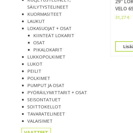
29″ LOK
SÄILYTYSTELINEET
VELO 6
KUORMASITEET
31,27
€
LAUKUT
LOKASUOJAT + OSAT
KIINTEÄT LOKARIT
OSAT
Lisä
PIKALOKARIT
LUKKOPOLKIMET
LUKOT
PEILIT
POLKIMET
PUMPUT JA OSAT
PYÖRÄILYMITTARIT + OSAT
SEISONTATUET
SOITTOKELLOT
TAVARATELINEET
VALAISIMET
VAATTEET