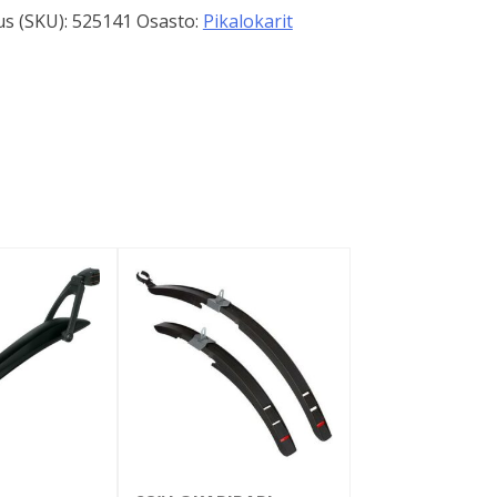
s (SKU):
525141
Osasto:
Pikalokarit