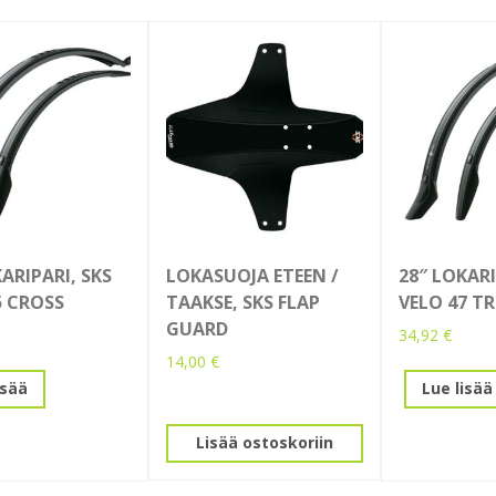
ARIPARI, SKS
LOKASUOJA ETEEN /
28″ LOKARI
5 CROSS
TAAKSE, SKS FLAP
VELO 47 T
GUARD
34,92
€
14,00
€
isää
Lue lisää
Lisää ostoskoriin