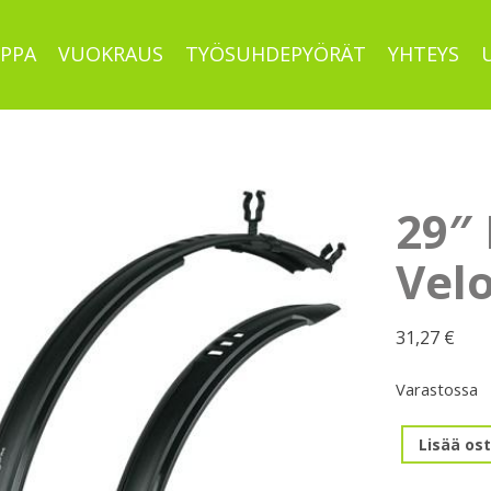
PPA
VUOKRAUS
TYÖSUHDEPYÖRÄT
YHTEYS
29″ 
Vel
31,27
€
Varastossa
29"
Lisää ost
Lokaripari,
SKS