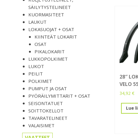
SÄILYTYSTELINEET
KUORMASITEET
LAUKUT
LOKASUOJAT + OSAT
KIINTEÄT LOKARIT
OSAT
PIKALOKARIT
LUKKOPOLKIMET
LUKOT
PEILIT
28″ LOK
POLKIMET
VELO 5
PUMPUT JA OSAT
34,92
€
PYÖRÄILYMITTARIT + OSAT
SEISONTATUET
Lue l
SOITTOKELLOT
TAVARATELINEET
VALAISIMET
VAATTEET