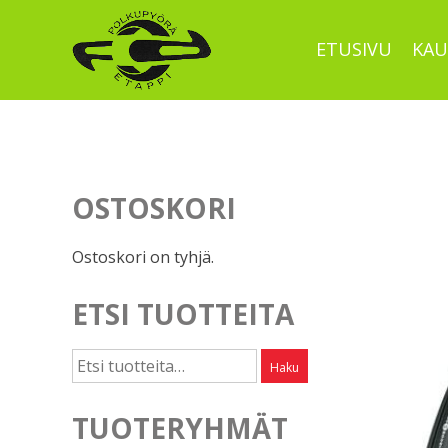
Skip
to
ETUSIVU
KAU
content
OSTOSKORI
Ostoskori on tyhjä.
ETSI TUOTTEITA
Etsi:
Haku
TUOTERYHMÄT