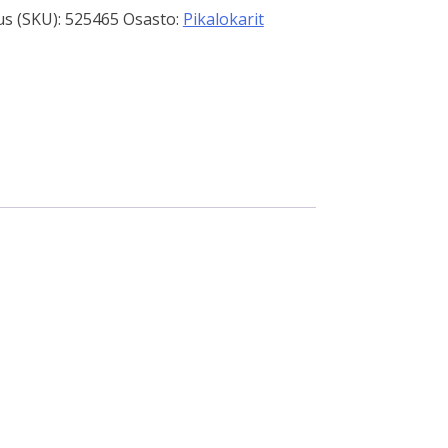
s (SKU):
525465
Osasto:
Pikalokarit