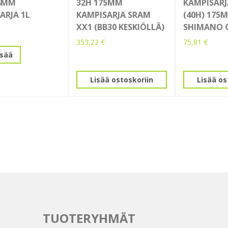
14MM
32H 175MM
KAMPISARJ
ARJA 1L
KAMPISARJA SRAM
(40H) 175
XX1 (BB30 KESKIÖLLÄ)
SHIMANO 
353,22
€
75,81
€
isää
Lisää ostoskoriin
Lisää os
TUOTERYHMÄT