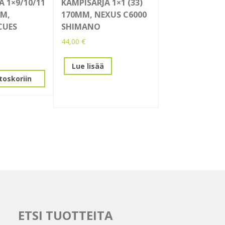
A 1×9/10/11
KAMPISARJA 1×1 (33)
MM,
170MM, NEXUS C6000
CUES
SHIMANO
44,00
€
Lue lisää
toskoriin
ETSI TUOTTEITA