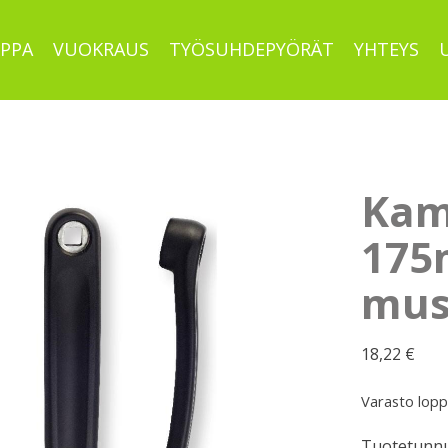
PPA
VUOKRAUS
TYÖSUHDEPYÖRÄT
YHTEYS
Kam
175
must
18,22
€
Varasto lop
Tuotetunnu