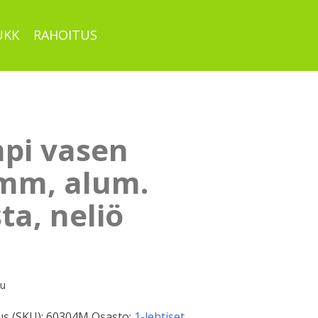
UKK
RAHOITUS
pi vasen
mm, alum.
a, neliö
pu
s (SKU):
60304M
Osasto:
1-lehtiset