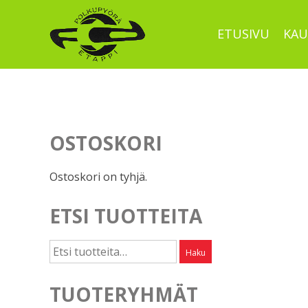
Skip
to
ETUSIVU
KAU
content
OSTOSKORI
Ostoskori on tyhjä.
ETSI TUOTTEITA
Etsi:
Haku
TUOTERYHMÄT