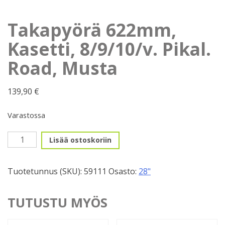
Takapyörä 622mm,
Kasetti, 8/9/10/v. Pikal.
Road, Musta
139,90
€
Varastossa
Takapyörä
Lisää ostoskoriin
622mm,
Kasetti,
Tuotetunnus (SKU):
59111
Osasto:
28"
8/9/10/v.
Pikal.
Road,
TUTUSTU MYÖS
Musta
määrä