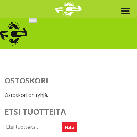
Skip
to
content
OSTOSKORI
Ostoskori on tyhjä.
ETSI TUOTTEITA
Etsi:
Haku