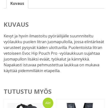
0,55l,
Kuvaus
multicolour
määrä
KUVAUS
Kevyt ja hyvin ilmastoitu pyöräilijälle suunnniteltu
vyölaukku puolen litran juomapullolla, jossa elintärkeät
varusteet pysyvät käden ulottuvilla. Puolentoista litran
vetoiseen Evoc Hip Pouch Pro -vyölaukkuun sujahtaa
juomapullon lisäksi eväät, työkalut ja kännykkä.
Napakasti istuvaa pehmustettua laukkua on mukava
käyttää pidemmilläkin etapeilla.
TUTUSTU MYÖS
Ale!