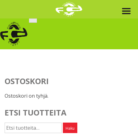
Skip
to
content
OSTOSKORI
Ostoskori on tyhjä.
ETSI TUOTTEITA
Etsi:
Haku