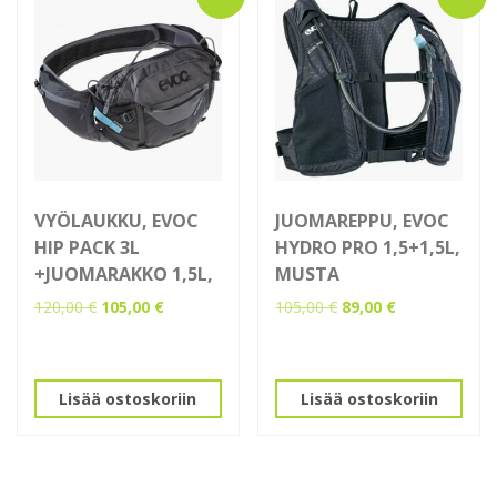
VYÖLAUKKU, EVOC
JUOMAREPPU, EVOC
HIP PACK 3L
HYDRO PRO 1,5+1,5L,
+JUOMARAKKO 1,5L,
MUSTA
Alkuperäinen
Nykyinen
Alkuperäinen
Nykyinen
120,00
€
105,00
€
105,00
€
89,00
€
hinta
hinta
hinta
hinta
oli:
on:
oli:
on:
120,00 €.
105,00 €.
105,00 €.
89,00 €.
Lisää ostoskoriin
Lisää ostoskoriin