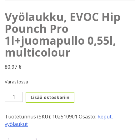
Vyölaukku, EVOC Hip
Pounch Pro
1l+juomapullo 0,55l,
multicolour
80,97
€
Varastossa
Vyölaukku,
Lisää ostoskoriin
EVOC
Hip
Tuotetunnus (SKU):
102510901
Osasto:
Reput,
Pounch
vyölaukut
Pro
1l+juomapullo