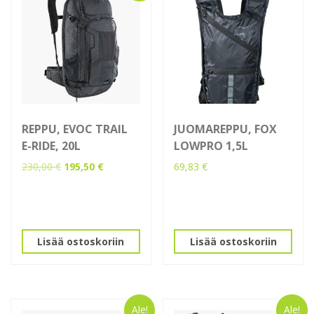
REPPU, EVOC TRAIL
JUOMAREPPU, FOX
E-RIDE, 20L
LOWPRO 1,5L
Alkuperäinen
Nykyinen
230,00
€
195,50
€
69,83
€
hinta
hinta
oli:
on:
230,00 €.
195,50 €.
Lisää ostoskoriin
Lisää ostoskoriin
Ale!
Ale!