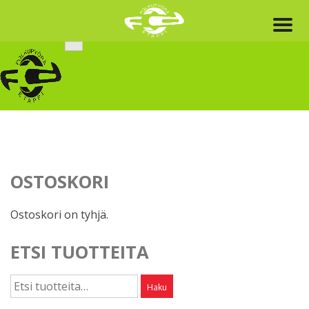
Skip
to
content
OSTOSKORI
Ostoskori on tyhjä.
ETSI TUOTTEITA
Etsi:
Haku