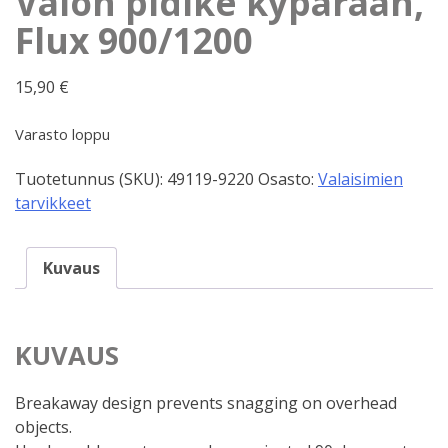
Valon pidike kypärään,
Flux 900/1200
15,90
€
Varasto loppu
Tuotetunnus (SKU):
49119-9220
Osasto:
Valaisimien
tarvikkeet
Kuvaus
KUVAUS
Breakaway design prevents snagging on overhead
objects.