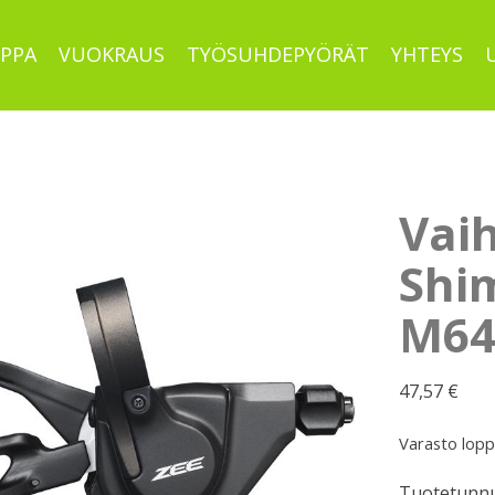
PPA
VUOKRAUS
TYÖSUHDEPYÖRÄT
YHTEYS
Vai
Shi
M640
47,57
€
Varasto lop
Tuotetunnu