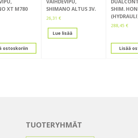
VIPU,
VAIHDEVIPU,
DUALCONT
O XT M780
SHIMANO ALTUS 3V.
SHIM. HON
(HYDRAULI
26,31
€
288,45
€
Lue lisää
ä ostoskoriin
Lisää os
TUOTERYHMÄT