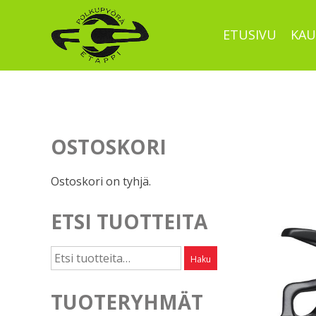
Skip
to
ETUSIVU
KAU
content
OSTOSKORI
Ostoskori on tyhjä.
ETSI TUOTTEITA
Etsi:
Haku
TUOTERYHMÄT