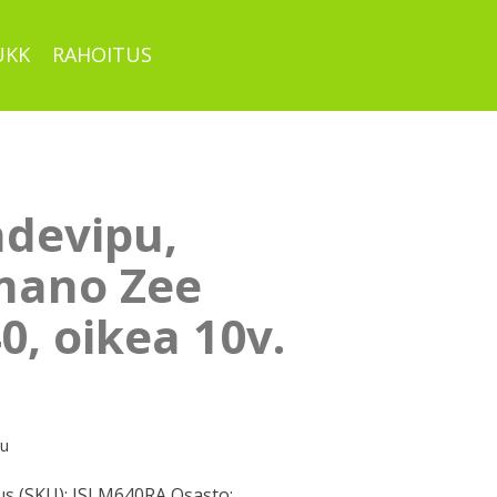
UKK
RAHOITUS
hdevipu,
mano Zee
, oikea 10v.
pu
s (SKU):
ISLM640RA
Osasto: