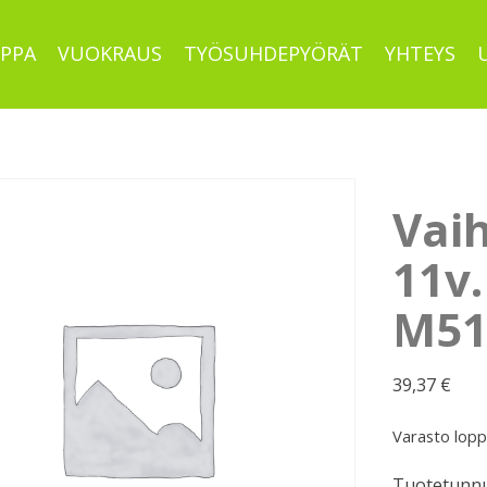
PPA
VUOKRAUS
TYÖSUHDEPYÖRÄT
YHTEYS
Vaih
11v
M51
39,37
€
Varasto lop
Tuotetunnu