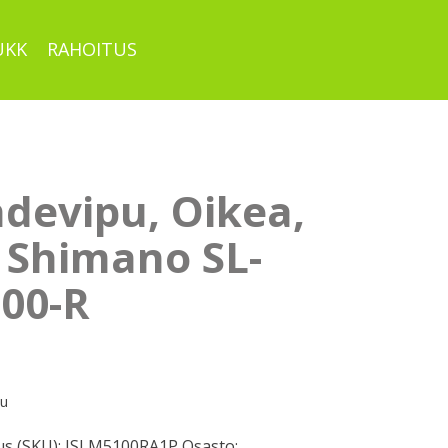
UKK
RAHOITUS
devipu, Oikea,
. Shimano SL-
00-R
pu
s (SKU):
ISLM5100RA1P
Osasto: