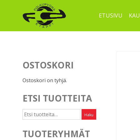
Skip
to
ETUSIVU
KAU
content
OSTOSKORI
Ostoskori on tyhjä.
ETSI TUOTTEITA
Etsi:
Haku
TUOTERYHMÄT