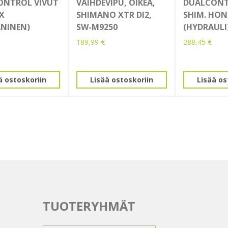
ONTROL VIVUT
VAIHDEVIPU, OIKEA,
DUALCONT
LX
SHIMANO XTR DI2,
SHIM. HON
NINEN)
SW-M9250
(HYDRAULI
189,99
€
288,45
€
ä ostoskoriin
Lisää ostoskoriin
Lisää os
TUOTERYHMÄT