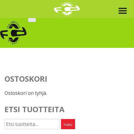
Skip
to
content
OSTOSKORI
Ostoskori on tyhjä.
ETSI TUOTTEITA
Etsi:
Haku