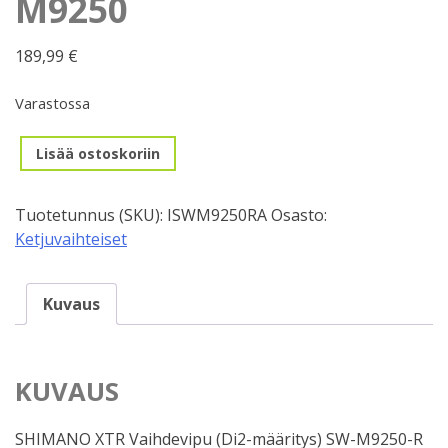
M9250
189,99
€
Varastossa
Vaihdevipu,
Lisää ostoskoriin
Oikea,
Shimano
Tuotetunnus (SKU):
ISWM9250RA
Osasto:
XTR
Ketjuvaihteiset
Di2,
SW-
M9250
Kuvaus
määrä
KUVAUS
SHIMANO XTR Vaihdevipu (Di2-määritys) SW-M9250-R