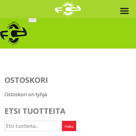
Skip
to
content
OSTOSKORI
Ostoskori on tyhjä.
ETSI TUOTTEITA
Etsi:
Haku