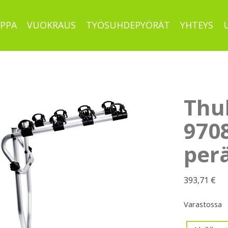
PPA
VUOKRAUS
TYÖSUHDEPYÖRÄT
YHTEYS
Thu
9708
per
393,71
€
Varastossa
Thule