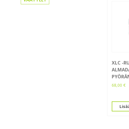
XLC -R
ALMADA
PYÖRÄN
68,00
€
Lisä