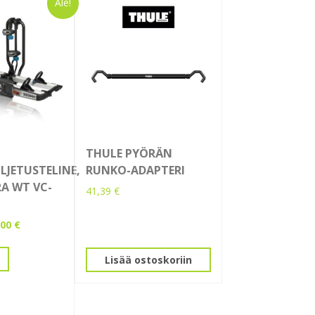
Ale!
THULE PYÖRÄN
JETUSTELINE,
RUNKO-ADAPTERI
A WT VC-
41,39
€
peräinen
Nykyinen
,00
€
a
hinta
on:
Lisää ostoskoriin
00 €.
499,00 €.