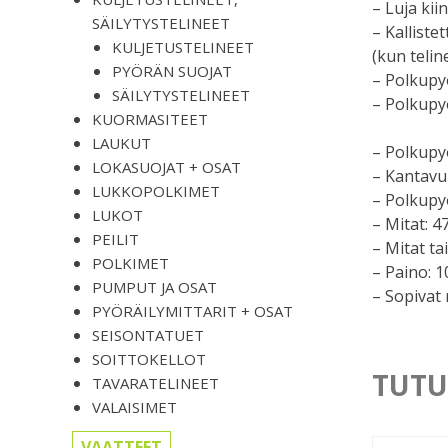
– Luja kii
SÄILYTYSTELINEET
– Kalliste
KULJETUSTELINEET
(kun telin
PYÖRÄN SUOJAT
– Polkupy
SÄILYTYSTELINEET
– Polkupy
KUORMASITEET
LAUKUT
– Polkupy
LOKASUOJAT + OSAT
– Kantavu
LUKKOPOLKIMET
– Polkupy
LUKOT
– Mitat: 4
PEILIT
– Mitat ta
POLKIMET
– Paino: 1
PUMPUT JA OSAT
– Sopivat 
PYÖRÄILYMITTARIT + OSAT
SEISONTATUET
SOITTOKELLOT
TUTU
TAVARATELINEET
VALAISIMET
VAATTEET