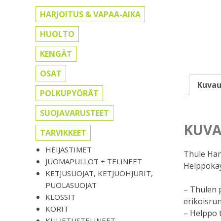
HARJOITUS & VAPAA-AIKA
HUOLTO
KENGÄT
OSAT
Kuvau
POLKUPYÖRÄT
SUOJAVARUSTEET
KUVA
TARVIKKEET
HEIJASTIMET
Thule Ha
JUOMAPULLOT + TELINEET
Helppokäyt
KETJUSUOJAT, KETJUOHJURIT,
PUOLASUOJAT
– Thulen 
KLOSSIT
erikoisru
KORIT
– Helppo t
KULJETUSTELINEET,