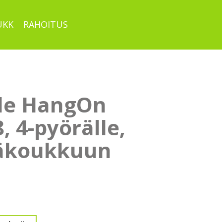
UKK
RAHOITUS
le HangOn
, 4-pyörälle,
äkoukkuun