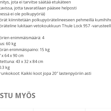
nnitys, jota ei tarvitse säätää etukäteen
ttavissa, jotta tavaratilaan pääsee helposti
eessä ei ole polkupyöriä)
örät kiinnitetään polkupyörätelineeseen pehmeillä kumihihn
öräteline lukitaan vetokoukkuun Thule Lock 957 -varusteel
örien enimmäismäärä: 4
us: 60 kg
örän enimmäispaino: 15 kg
7 x 64 x 90 cm
itettuna: 43 x 32 x 84 cm
0.3 kg
runkokoot: Kaikki koot jopa 20″ lastenpyöriin asti
STU MYÖS