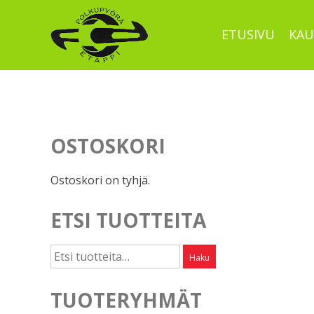
Skip
to
ETUSIVU
KAU
content
OSTOSKORI
Ostoskori on tyhjä.
ETSI TUOTTEITA
Etsi:
Haku
TUOTERYHMÄT