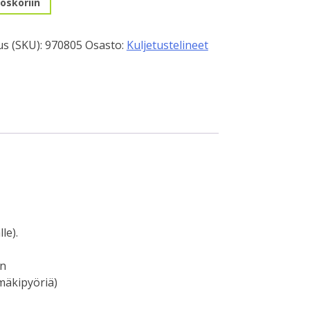
oskoriin
s (SKU):
970805
Osasto:
Kuljetustelineet
uun
le).
en
mäkipyöriä)