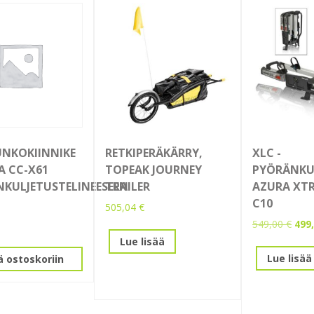
UNKOKIINNIKE
RETKIPERÄKÄRRY,
XLC -
 CC-X61
TOPEAK JOURNEY
PYÖRÄNKUL
KULJETUSTELINEESEEN
TRAILER
AZURA XTR
C10
505,04
€
Alku
549,00
€
499
hint
Lue lisää
oli:
Lue lisää
ä ostoskoriin
549,