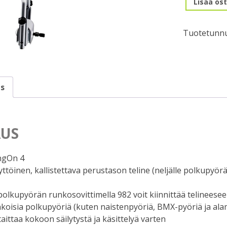
Lisää ost
HangOn
9708,
Tuotetunnu
4-
pyörälle,
peräkoukk
määrä
s
US
ngOn 4
töinen, kallistettava perustason teline (neljälle polkupyöräl
polkupyörän runkosovittimella 982 voit kiinnittää telineese
nkoisia polkupyöriä (kuten naistenpyöriä, BMX-pyöriä ja ala
aittaa kokoon säilytystä ja käsittelyä varten