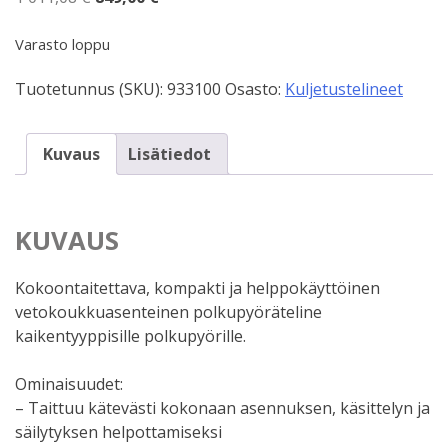
hinta
hinta
oli:
on:
Varasto loppu
1
849,00 €.
Tuotetunnus (SKU):
933100
Osasto:
Kuljetustelineet
011,08 €.
Kuvaus
Lisätiedot
KUVAUS
Kokoontaitettava, kompakti ja helppokäyttöinen
vetokoukkuasenteinen polkupyöräteline
kaikentyyppisille polkupyörille.
Ominaisuudet:
– Taittuu kätevästi kokonaan asennuksen, käsittelyn ja
säilytyksen helpottamiseksi