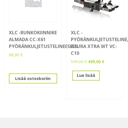
XLC -RUNKOKIINNIKE
XLC -
ALMADA CC-X61
PYÖRÄNKULJETUSTELINE
PYÖRÄNKULJETUSTELINEESEEN
AZURA XTRA WT VC-
C10
68,00
€
Alkuperäinen
Nykyinen
549,00
€
499,00
€
hinta
hinta
oli:
on:
Lue lisää
Lisää ostoskoriin
549,00 €.
499,00 €.