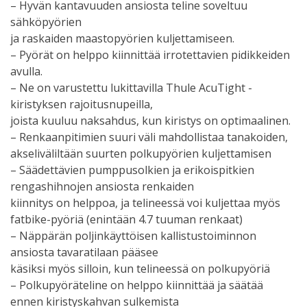
– Hyvän kantavuuden ansiosta teline soveltuu
sähköpyörien
ja raskaiden maastopyörien kuljettamiseen.
– Pyörät on helppo kiinnittää irrotettavien pidikkeiden
avulla.
– Ne on varustettu lukittavilla Thule AcuTight -
kiristyksen rajoitusnupeilla,
joista kuuluu naksahdus, kun kiristys on optimaalinen.
– Renkaanpitimien suuri väli mahdollistaa tanakoiden,
akseliväliltään suurten polkupyörien kuljettamisen
– Säädettävien pumppusolkien ja erikoispitkien
rengashihnojen ansiosta renkaiden
kiinnitys on helppoa, ja telineessä voi kuljettaa myös
fatbike-pyöriä (enintään 4.7 tuuman renkaat)
– Näppärän poljinkäyttöisen kallistustoiminnon
ansiosta tavaratilaan pääsee
käsiksi myös silloin, kun telineessä on polkupyöriä
– Polkupyöräteline on helppo kiinnittää ja säätää
ennen kiristyskahvan sulkemista