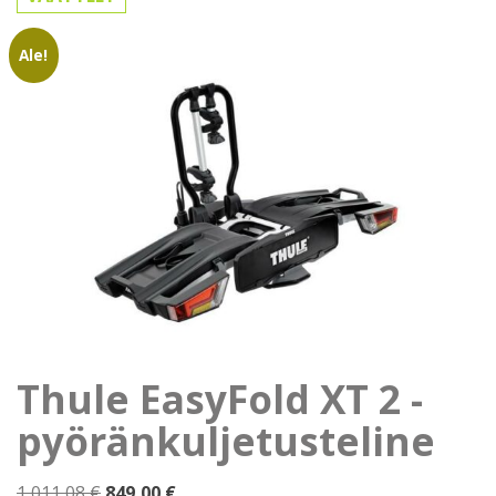
Ale!
Thule EasyFold XT 2 -
pyöränkuljetusteline
Alkuperäinen
Nykyinen
1 011,08
€
849,00
€