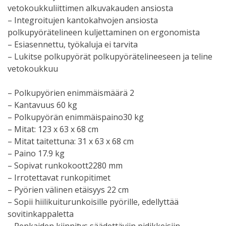
vetokoukkuliittimen alkuvakauden ansiosta
– Integroitujen kantokahvojen ansiosta
polkupyörätelineen kuljettaminen on ergonomista
– Esiasennettu, työkaluja ei tarvita
– Lukitse polkupyörät polkupyörätelineeseen ja teline
vetokoukkuu
– Polkupyörien enimmäismäärä 2
– Kantavuus 60 kg
– Polkupyörän enimmäispaino30 kg
– Mitat: 123 x 63 x 68 cm
– Mitat taitettuna: 31 x 63 x 68 cm
– Paino 17.9 kg
– Sopivat runkokoott2280 mm
– Irrotettavat runkopitimet
– Pyörien välinen etäisyys 22 cm
– Sopii hiilikuiturunkoisille pyörille, edellyttää
sovitinkappaletta
– Renkaiden kiinnitys säädettäviin pidikkeisiin