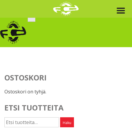
Skip
to
content
OSTOSKORI
Ostoskori on tyhjä.
ETSI TUOTTEITA
Etsi:
Haku