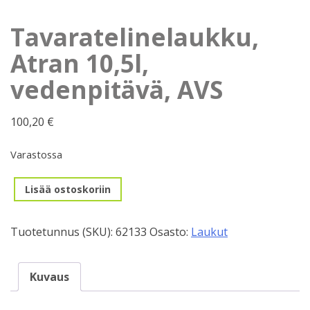
Tavaratelinelaukku,
Atran 10,5l,
vedenpitävä, AVS
100,20
€
Varastossa
Tavaratelinelaukku,
Lisää ostoskoriin
Atran
10,5l,
Tuotetunnus (SKU):
62133
Osasto:
Laukut
vedenpitävä,
AVS
määrä
Kuvaus