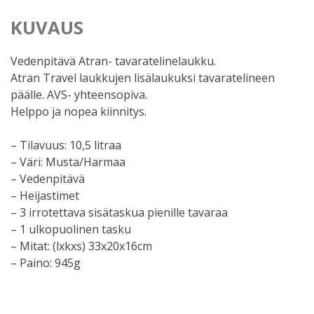
KUVAUS
Vedenpitävä Atran- tavaratelinelaukku.
Atran Travel laukkujen lisälaukuksi tavaratelineen
päälle. AVS- yhteensopiva.
Helppo ja nopea kiinnitys.
– Tilavuus: 10,5 litraa
– Väri: Musta/Harmaa
– Vedenpitävä
– Heijastimet
– 3 irrotettava sisätaskua pienille tavaraa
– 1 ulkopuolinen tasku
– Mitat: (lxkxs) 33x20x16cm
– Paino: 945g