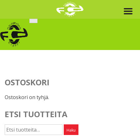
Skip
to
content
OSTOSKORI
Ostoskori on tyhjä.
ETSI TUOTTEITA
Etsi:
Haku