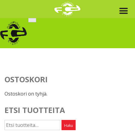
Skip
to
content
OSTOSKORI
Ostoskori on tyhjä.
ETSI TUOTTEITA
Etsi:
Haku