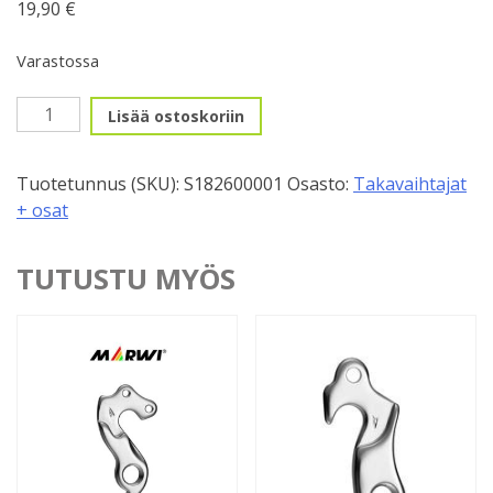
19,90
€
Varastossa
Takavaihtajan
Lisää ostoskoriin
korvake
Specialized
Tuotetunnus (SKU):
S182600001
Osasto:
Takavaihtajat
Road
+ osat
Thru-
Axle
2.0
TUTUSTU MYÖS
määrä