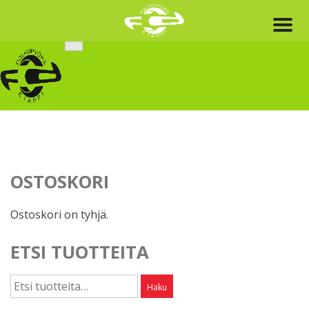
Skip
to
content
OSTOSKORI
Ostoskori on tyhjä.
ETSI TUOTTEITA
Etsi:
Haku