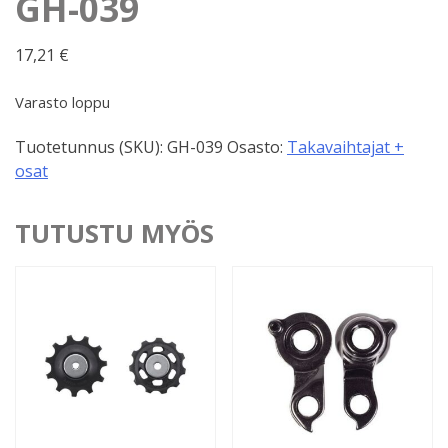
GH-039
17,21
€
Varasto loppu
Tuotetunnus (SKU):
GH-039
Osasto:
Takavaihtajat +
osat
TUTUSTU MYÖS