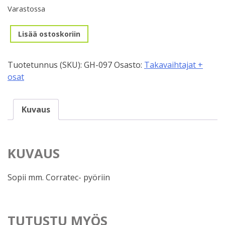
Varastossa
Takavaihtajan
Lisää ostoskoriin
korvake,
GH-
Tuotetunnus (SKU):
GH-097
Osasto:
Takavaihtajat +
097
osat
määrä
Kuvaus
KUVAUS
Sopii mm. Corratec- pyöriin
TUTUSTU MYÖS