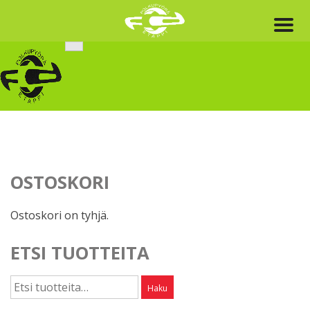
Skip
to
content
OSTOSKORI
Ostoskori on tyhjä.
ETSI TUOTTEITA
Etsi:
Haku